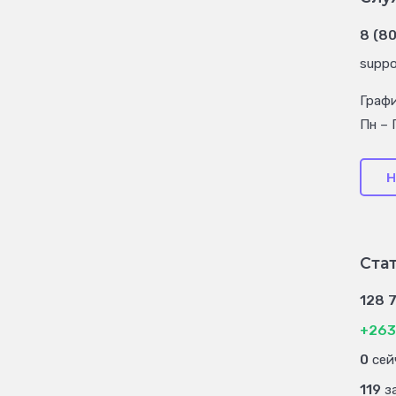
8 (8
suppo
Граф
Пн – 
Н
Ста
128 
+263
0
сей
119
за