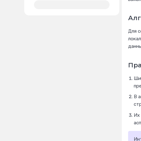
Алг
Для с
лока
данны
Пра
Ши
пр
В 
ст
Их
асп
Ин