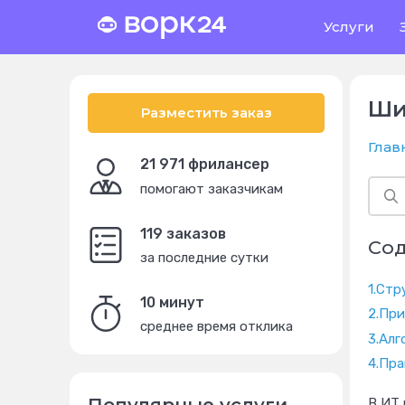
Услуги
Ши
Разместить заказ
Глав
21 971 фрилансер
помогают заказчикам
119 заказов
Со
за последние сутки
1.
Стр
10 минут
2.
При
среднее время отклика
3.
Алг
4.
Пра
В ИТ 