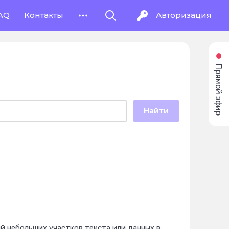
AQ
Контакты
Авторизация
Прямой эфир
Найти
й небольших участков текста или данных в