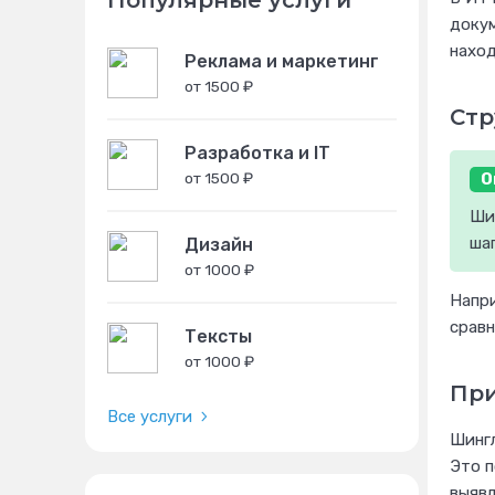
Популярные услуги
докум
наход
Реклама и маркетинг
от 1500 ₽
Стр
Разработка и IT
О
от 1500 ₽
Ши
ша
Дизайн
от 1000 ₽
Напри
сравн
Тексты
от 1000 ₽
При
Все услуги
Шингл
Это п
выяв