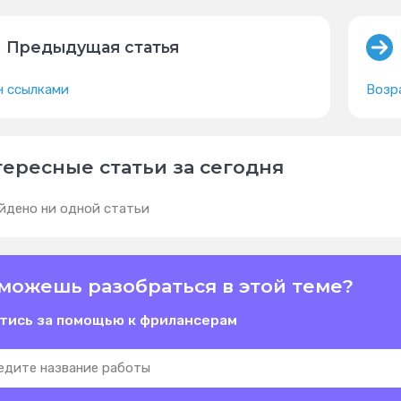
Предыдущая статья
н ссылками
Возр
ересные статьи за сегодня
йдено ни одной статьи
можешь разобраться в этой теме?
тись за помощью к фрилансерам