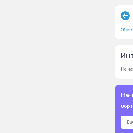
Обме
Инт
Не на
Не 
Обра