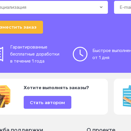
зместить заказ
Гарантированные
Быстрое выполне
бесплатные доработки
от 1 дня
в течение 1 года
Хотите выполнять заказы?
Стать автором
жба поддержки
О проекте