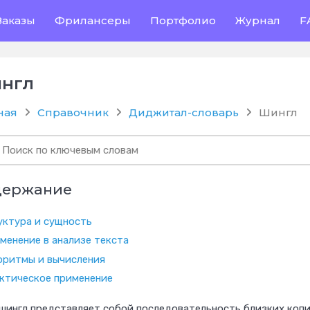
Заказы
Фрилансеры
Портфолио
Журнал
F
нгл
ная
Справочник
Диджитал-словарь
Шингл
держание
уктура и сущность
менение в анализе текста
оритмы и вычисления
ктическое применение
шингл представляет собой последовательность близких копи