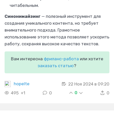
читабельным.
Синонимайзинг
— полезный инструмент для
создания уникального контента, но требует
внимательного подхода. Грамотное
использование этого метода позволяет ускорить
работу, сохраняя высокое качество текстов.
Вам интересна
фриланс-работа
или хотите
заказать статью
?
hopelte
22 Ноя 2024 в 09:20
0
495
+1
0
0