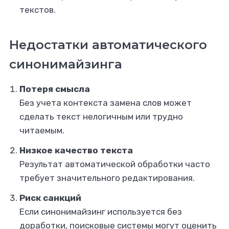
текстов.
Недостатки автоматического
синонимайзинга
Потеря смысла
Без учета контекста замена слов может
сделать текст нелогичным или трудно
читаемым.
Низкое качество текста
Результат автоматической обработки часто
требует значительного редактирования.
Риск санкций
Если синонимайзинг используется без
доработки, поисковые системы могут оценить