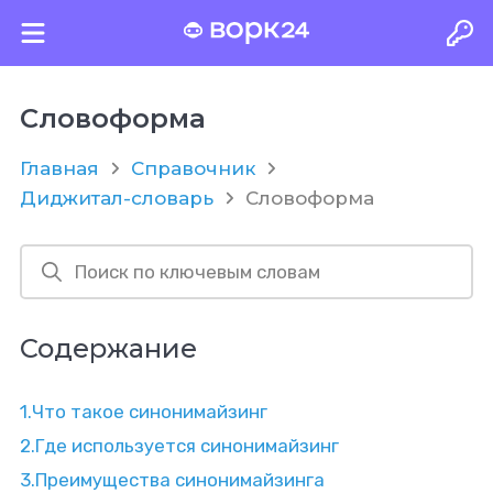
Словоформа
Главная
Справочник
Диджитал-словарь
Словоформа
Содержание
1.
Что такое синонимайзинг
2.
Где используется синонимайзинг
3.
Преимущества синонимайзинга