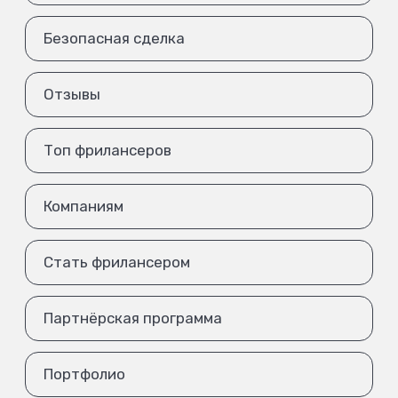
Безопасная сделка
Отзывы
Топ фрилансеров
Компаниям
Стать фрилансером
Партнёрская программа
Портфолио