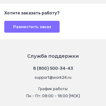
Хотите заказать работу?
Разместить заказ
Служба поддержки
8 (800) 500-34-43
support@work24.ru
График работы
Пн – Пт: 08:00 – 18:00 (МСК)