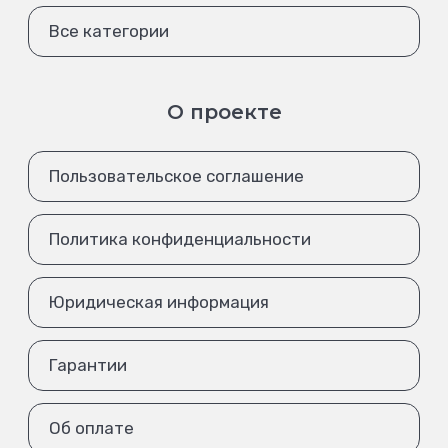
Все категории
О проекте
Пользовательское соглашение
Политика конфиденциальности
Юридическая информация
Гарантии
Об оплате