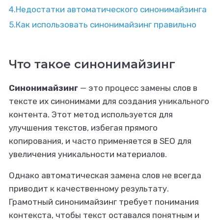
4.
Недостатки автоматического синонимайзинга
5.
Как использовать синонимайзинг правильно
Что такое синонимайзинг
Синонимайзинг
— это процесс замены слов в
тексте их синонимами для создания уникального
контента. Этот метод используется для
улучшения текстов, избегая прямого
копирования, и часто применяется в SEO для
увеличения уникальности материалов.
Однако автоматическая замена слов не всегда
приводит к качественному результату.
Грамотный синонимайзинг требует понимания
контекста, чтобы текст оставался понятным и