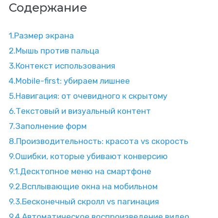
Содержание
1.
Размер экрана
2.
Мышь против пальца
3.
Контекст использования
4.
Mobile-first: убираем лишнее
5.
Навигация: от очевидного к скрытому
6.
Текстовый и визуальный контент
7.
Заполнение форм
8.
Производительность: красота vs скорость
9.
Ошибки, которые убивают конверсию
9.1.
Десктопное меню на смартфоне
9.2.
Всплывающие окна на мобильном
9.3.
Бесконечный скролл vs пагинация
9.4.
Автоматическое воспроизведение видео