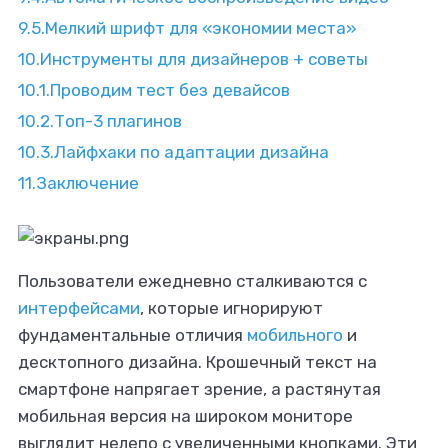
9.5.
Мелкий шрифт для «экономии места»
10.
Инструменты для дизайнеров + советы
10.1.
Проводим тест без девайсов
10.2.
Топ-3 плагинов
10.3.
Лайфхаки по адаптации дизайна
11.
Заключение
те заказать
Пользователи ежедневно сталкиваются с
льный дизайн?
интерфейсами
, которые игнорируют
фундаментальные отличия
мобильного
и
тесь к эспертам!
десктопного дизайна. Крошечный текст на
смартфоне напрягает зрение, а растянутая
мобильная версия на широком мониторе
выглядит нелепо с увеличенными кнопками. Эти