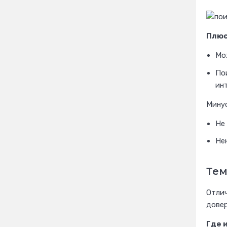
Плюс
Мо
Пои
ин
Мину
Не
Не
Тем
Отлич
довер
Где 