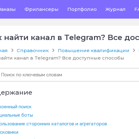
Заказы
Фрилансеры
Портфолио
Журнал
F
к найти канал в Telegram? Все д
ная
Справочник
Повышение квалификации
найти канал в Telegram? Все доступные способы
держание
роенный поиск
циальные боты
ользование сторонних каталогов и агрегаторов
сковики