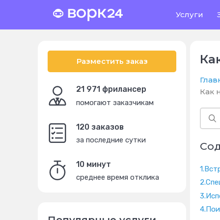
Услуги
Ка
Разместить заказ
Глав
21 971 фрилансер
Как 
помогают заказчикам
120 заказов
за последние сутки
Со
10 минут
1.
Вст
среднее время отклика
2.
Спе
3.
Исп
4.
Пои