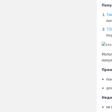
Попу
Tel
по
TGS
по
Испол
попул
Преи
по
до
Недо
не