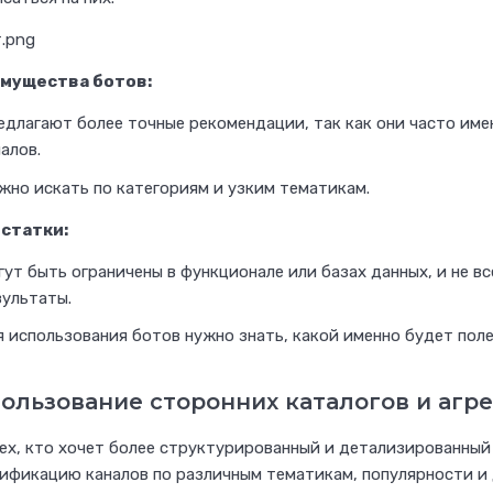
а
?
мущества ботов:
Найдите его на бирже Ворк24
едлагают более точные рекомендации, так как они часто им
алов.
жно искать по категориям и узким тематикам.
статки:
В
ы
гут быть ограничены в функционале или базах данных, и не в
п
зультаты.
о
 использования ботов нужно знать, какой именно будет поле
л
н
ользование сторонних каталогов и агр
я
ех, кто хочет более структурированный и детализированный
е
ификацию каналов по различным тематикам, популярности и
т