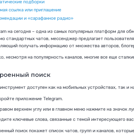
атические подборки
мая ссылка или приглашение
омендации и «сарафанное радио»
ram на сегодня – одна из самых популярных платформ для об
о стандартных чатов, мессенджер предлагает пользователя
ляющий получать информацию от множества авторов, блогер
И
щ
о, несмотря на популярность каналов, многие все еще сталк
е
т
роенный поиск
е
инструмент доступен как на мобильных устройствах, так и н
с
п
кройте приложение Telegram.
е
равом верхнем углу или в главном меню нажмите на значок лу
ц
едите ключевые слова, связанные с темой интересующего вас 
и
енный поиск покажет список чатов, групп и каналов, которы