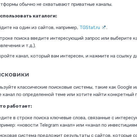
и
атформы обычно не охватывают приватные каналы.
н
использовать каталоги:
г
йдите на один из сайтов, например,
TGStat.ru
.
у
строке поиска введите интересующий запрос или выберите ка
,
влечения и т.д.).
S
ройте канал, который вам интересен, и нажмите на ссылку дл
M
M
сковики
и
в
ьзуйте классические поисковые системы, такие как Google ил
е
 канал по определенной теме или хотите найти конкретный п
б
это работает:
-
дите в строке поиска ключевые слова, связанные с интересу
а
ример: «новости Telegram канал» или «канал по инвестициям
н
исковая система предложит результаты с сайтов, которые со