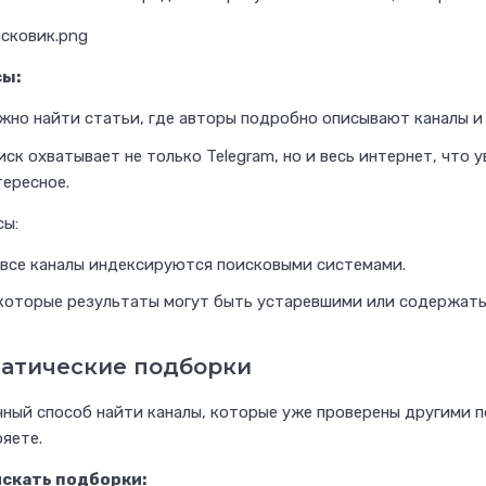
а
л
и
ы:
т
жно найти статьи, где авторы подробно описывают каналы и
и
к
ск охватывает не только Telegram, но и весь интернет, что
тересное.
е
?
сы:
 все каналы индексируются поисковыми системами.
Регистрируйтесь на фриланс-бирже Во
которые результаты могут быть устаревшими или содержать 
атические подборки
ный способ найти каналы, которые уже проверены другими 
яете.
искать подборки: