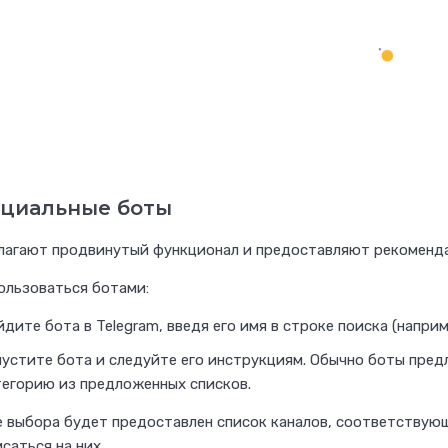
н
т
е
н
т
-
м
циальные боты
а
р
агают продвинутый функционал и предоставляют рекомендац
к
ользоваться ботами:
е
дите бота в Telegram, введя его имя в строке поиска (наприм
т
пустите бота и следуйте его инструкциям. Обычно боты пред
и
тегорию из предложенных списков.
н
г
 выбора будет предоставлен список каналов, соответствую
саться на них.