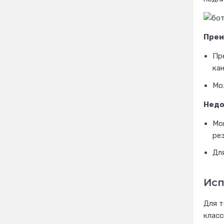
Преи
Пр
кан
Мо
Недо
Мо
ре
Для
Исп
Для т
класс