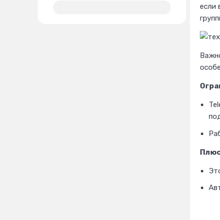
если 
групп
Важно
особе
Огра
Tel
по
Раб
Плюс
Эт
Ав