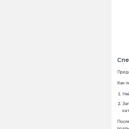
Спе
Предл
Как п
Най
За
ка
После
подпи