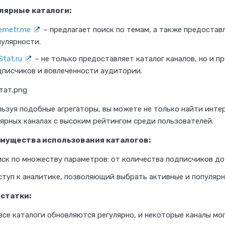
лярные каталоги:
е
з
emetr.me
– предлагает поиск по темам, а также предостав
а
пулярности.
к
tat.ru
– не только предоставляет каталог каналов, но и п
а
дписчиков и вовлеченности аудитории.
з
ы
ьзуя подобные агрегаторы, вы можете не только найти интер
п
ярных каналах с высоким рейтингом среди пользователей.
о
мущества использования каталогов:
м
а
иск по множеству параметров: от количества подписчиков до
р
ступ к аналитике, позволяющий выбрать активные и популярн
к
статки:
е
 все каталоги обновляются регулярно, и некоторые каналы м
т