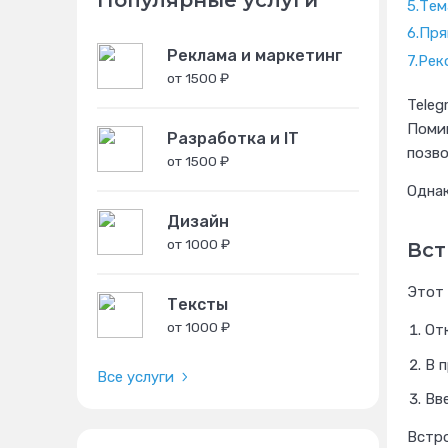
Популярные услуги
5.
Тем
6.
Пря
Реклама и маркетинг
7.
Рек
от 1500 ₽
Teleg
Помим
Разработка и IT
позво
от 1500 ₽
Однак
Дизайн
от 1000 ₽
Вст
Этот 
Тексты
от 1000 ₽
От
В п
Все услуги
Вв
Встро