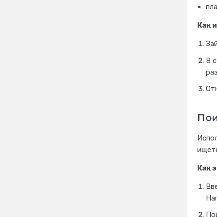
пл
Как 
За
В 
раз
Отк
Пои
Испол
ищете
Как 
Вве
Нап
По