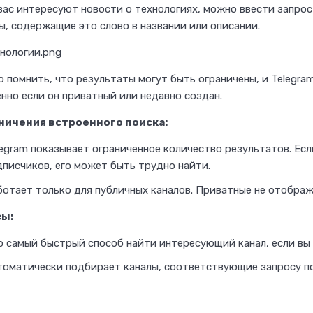
а
вас интересуют новости о технологиях, можно ввести запрос
л
ы, содержащие это слово в названии или описании.
и
с
т
 помнить, что результаты могут быть ограничены, и Telegra
нно если он приватный или недавно создан.
а
в
ничения встроенного поиска:
о
egram показывает ограниченное количество результатов. Есл
б
дписчиков, его может быть трудно найти.
л
отает только для публичных каналов. Приватные не отобража
а
ы:
с
т
о самый быстрый способ найти интересующий канал, если вы т
и
томатически подбирает каналы, соответствующие запросу по
к
о