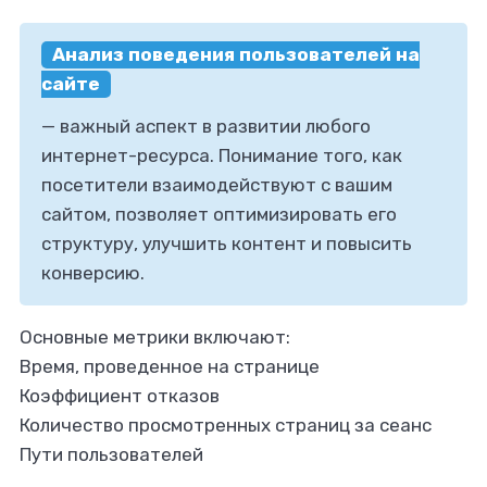
Анализ поведения пользователей на
тать фрилансером
сайте
тать удаленно?
— важный аспект в развитии любого
интернет-ресурса. Понимание того, как
уйтесь на Ворк24!
посетители взаимодействуют с вашим
сайтом, позволяет оптимизировать его
структуру, улучшить контент и повысить
конверсию.
Основные метрики включают:
Время, проведенное на странице
Коэффициент отказов
Количество просмотренных страниц за сеанс
Пути пользователей
 заказать веб-