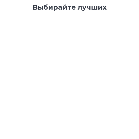
Выбирайте лучших
Natvorila
1
6 225
14
m-design