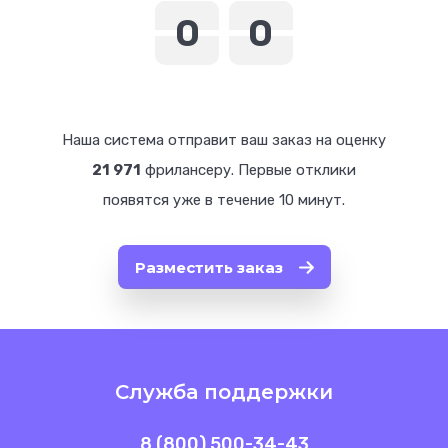
0
0
0
0
0
0
0
0
Наша система отправит ваш заказ на оценку
21 971
фрилансеру. Первые отклики
появятся уже в течение 10 минут.
Разместить заказ
Служба поддержки
8 (800) 500-34-43