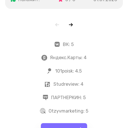
акциях, пару раз давали приоритет в выдаче.
ВК:
5
Яндекс.Карты:
4
101poisk:
4.5
Studreview:
4
ПАРТНЕРКИН:
5
Otzyvmarketing:
5