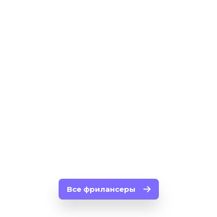
4
3 249
5
user7226
12
907
12
Все фрилансеры