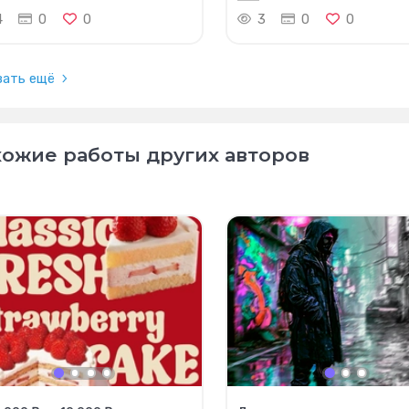
4
0
0
3
0
0
зать ещё
ожие работы других авторов