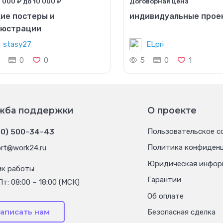
 000 ₽ до 10 000 ₽
Договорная цена
ие постеры и
индивидуальные прое
люстрации
stasy27
ELpri
0
0
5
0
1
жба поддержки
О проекте
00) 500-34-43
Пользовательское с
Политика конфиден
rt@work24.ru
Юридическая инфор
ик работы
Гарантии
Пт: 08:00 – 18:00 (МСК)
Об оплате
аписать нам
Безопасная сделка