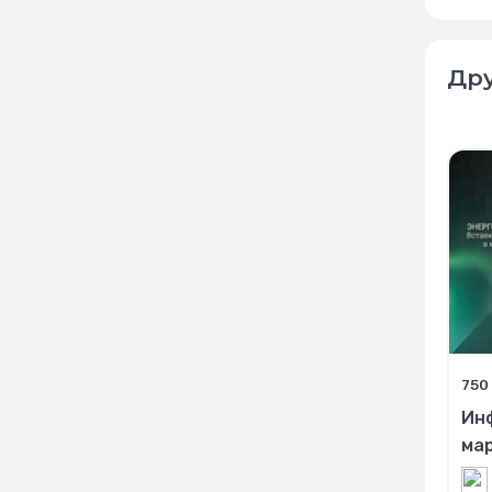
Дру
750
Ин
ма