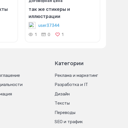
Договорная цена
кты
так же стикеры и
иллюстрации
user37344
1
0
1
Категории
оглашение
Реклама и маркетинг
циальности
Разработка и IT
мация
Дизайн
Тексты
Переводы
SEO и трафик