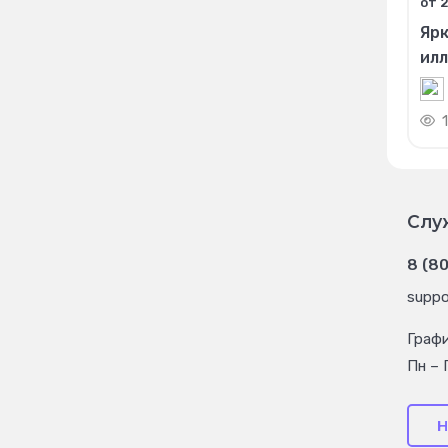
от 2
Ярк
ил
1
Слу
8 (8
suppo
Граф
Пн – 
Н