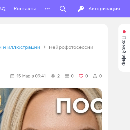
AQ
Контакты
Авторизация
Прямой эфир
и и иллюстрации
Нейрофотосессии
15 Мар в 09:41
2
0
0
0