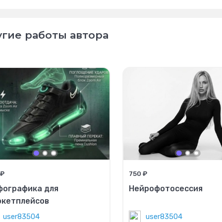
гие работы автора
 ₽
750 ₽
фографика для
Нейрофотосессия
ркетплейсов
user83504
user83504