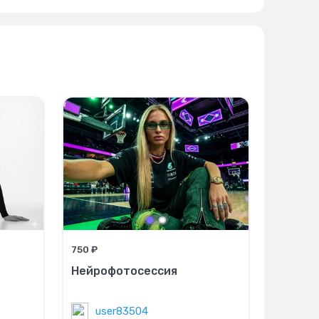
750 ₽
Нейрофотосессия
user83504