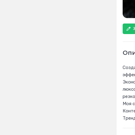
Оп
Созда
эффек
Эконо
люксо
резко
Моя с
Конте
Тренд