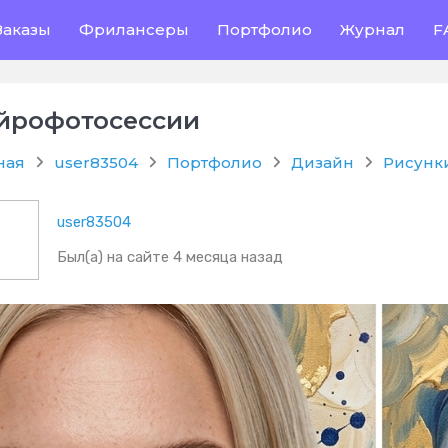
Заказы
Фрилансеры
Портфолио
Журнал
F
йрофотосессии
ная
user83504
Портфолио
Дизайн
Рисунк
user83504
Был(а) на сайте 4 месяца назад