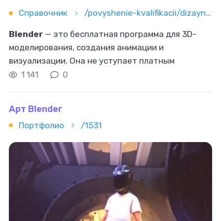
Справочник
/povyshenie-kvalifikacii/dizayn/3d/blender-s-nulya-kak-osvoit-3d-dizayn-besplatno
Blender
— это бесплатная программа для 3D-
моделирования, создания анимации и
визуализации. Она не уступает платным
аналогам, но при этом доступна каждому.
1 141
0
Устанавливается за пару минут и работает даже
Арт Blender
Портфолио
/1531