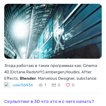
3года работаю в таких программах как: Cinema
4D (Octane,Redshift),embergen,Houdini, After
Effects,
Blender
, Marvelous Designer, substance
painter люблю работать быстро и без задержек,
user56436
1
0
0
отлично работаю с симуляциями
Скульптинг в 3D что это и с чего начать?