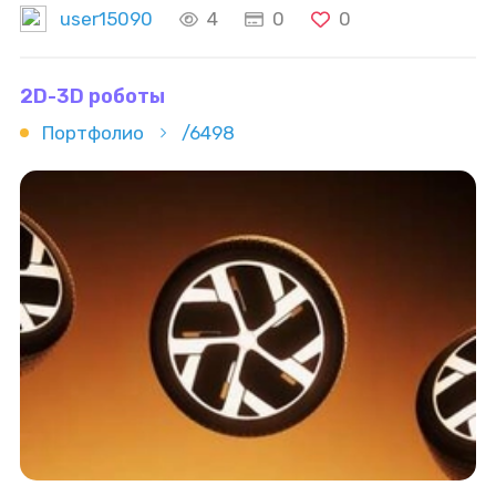
user15090
4
0
0
2D-3D роботы
Портфолио
/6498