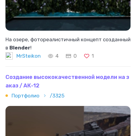
На озере, фотореалистичный концепт созданный
в
Blender
!
MrSteikon
4
0
1
Создание высококачественной модели на з
аказ / АК-12
Портфолио
/3325