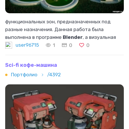
функциональных зон, предназначенных под
разные назначения. Данная работа была
выполнена в программе
Blender
, а визуальная
часть в Twinmotion. ___ Project: Lounge Area in
user96715
1
0
0
Krasnogorsk. The goal was to develop
Sci-fi кофе-машина
Портфолио
/4392