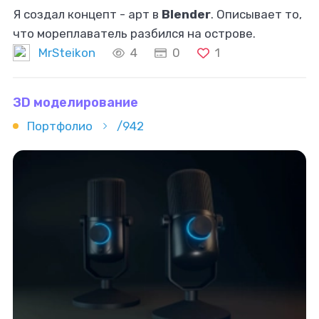
Я создал концепт - арт в
Blender
. Описывает то,
что мореплаватель разбился на острове.
MrSteikon
4
0
1
ЗD моделирование
Портфолио
/942