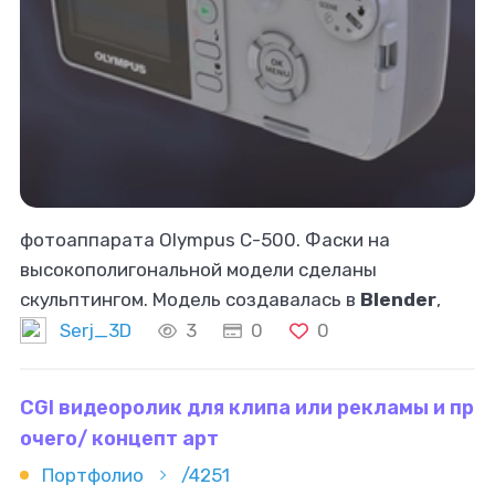
фотоаппарата Olympus C-500. Фаски на
высокополигональной модели сделаны
скульптингом. Модель создавалась в
Blender
,
текстуры в Substance Painter.
Serj_3D
3
0
0
CGI видеоролик для клипа или рекламы и пр
очего/ концепт арт
Портфолио
/4251