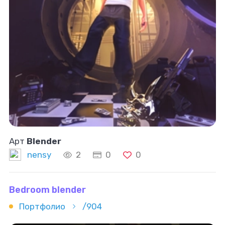
Арт
Blender
nensy
2
0
0
Bedroom blender
Портфолио
/904