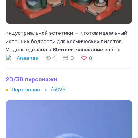
индустриальной эстетики — и готов идеальный
источник бодрости для космических пилотов.
Модель сделана в
Blender
, запекание карт и
текстуры в Substance Painter
Anaanas
1
0
0
2D/3D персонажи
Портфолио
/5925