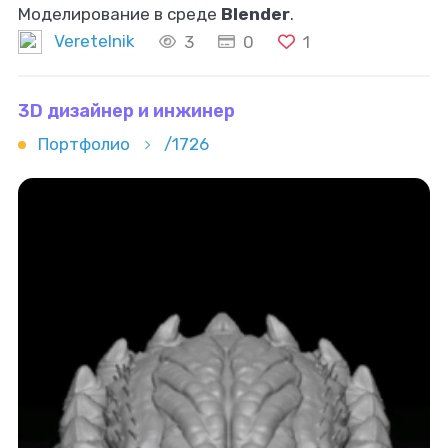
Моделирование в среде
Blender
.
Veretelnik
3
0
1
3D дизайнер и инжинер
Портфолио
/1726