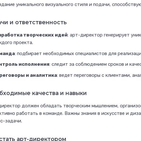
здание уникального визуального стиля и подачи, способств
ачи и ответственность
зработка творческих идей
: арт-директор генерирует уни
ждого проекта.
манда
: подбирает необходимых специалистов для реализаци
нтроль исполнения
: следит за соблюдением сроков и кач
реговоры и аналитика
: ведет переговоры с клиентами, ан
бходимые качества и навыки
директор должен обладать творческим мышлением, организо
тивно работать в команде. Важны знания в искусстве и диза
с-задачи.
 стать арт-директором