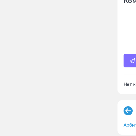
Ко
Нет 
Арби