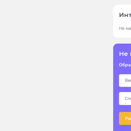
Инт
Не на
Не 
Обра
Ра