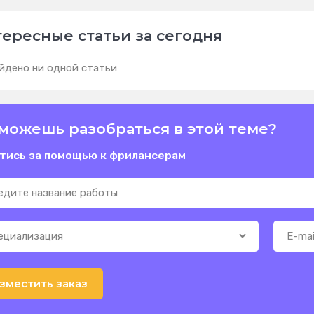
ересные статьи за сегодня
йдено ни одной статьи
можешь разобраться в этой теме?
тись за помощью к фрилансерам
зместить заказ