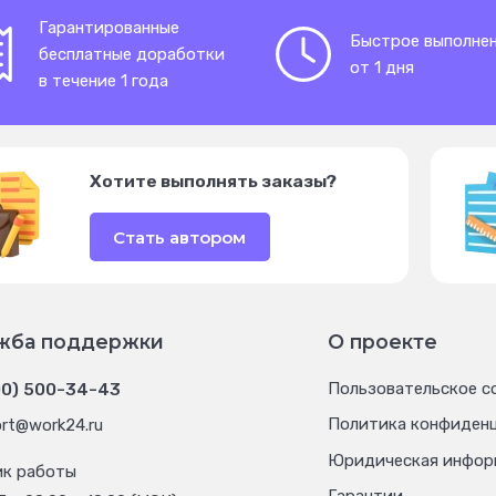
Гарантированные
Быстрое выполне
бесплатные доработки
от 1 дня
в течение 1 года
Хотите выполнять заказы?
Стать автором
жба поддержки
О проекте
00) 500-34-43
Пользовательское с
Политика конфиден
rt@work24.ru
Юридическая инфор
ик работы