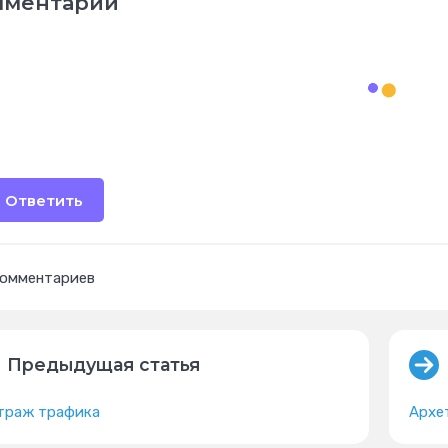
мментарии
Ответить
комментариев
Предыдущая статья
траж трафика
Архе