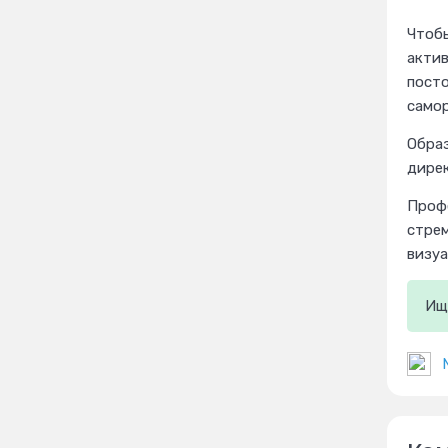
Чтобы
актив
посто
само
Образ
дирек
Профе
стрем
визуа
Ищ