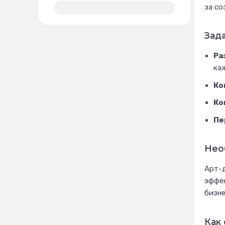
за со
Зад
Ра
ка
Ко
Ко
Пе
Нео
Арт-
эффек
бизне
Как