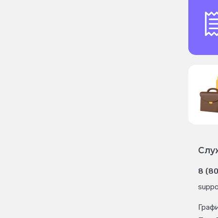
Слу
8 (8
suppo
Граф