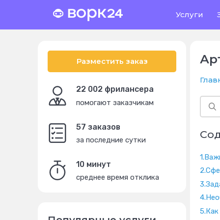
Услуги
Ар
Разместить заказ
Глав
22 002 фрилансера
помогают заказчикам
57 заказов
Со
за последние сутки
1.
Важ
10 минут
2.
Сфе
среднее время отклика
3.
Зад
4.
Нео
5.
Как