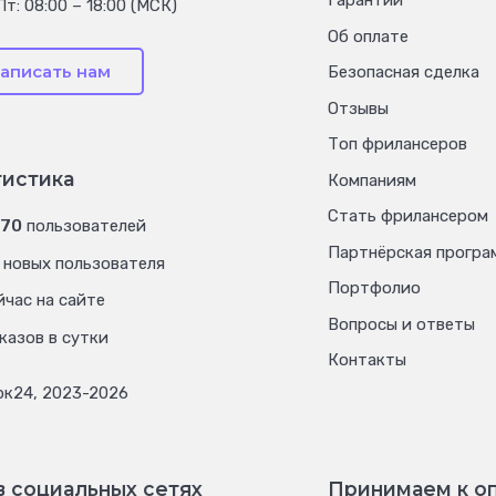
Гарантии
Пт: 08:00 – 18:00 (МСК)
Об оплате
аписать нам
Безопасная сделка
Отзывы
Топ фрилансеров
тистика
Компаниям
Стать фрилансером
070
пользователей
Партнёрская програ
новых пользователя
Портфолио
час на сайте
Вопросы и ответы
казов в сутки
Контакты
рк24, 2023-2026
в социальных сетях
Принимаем к о