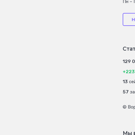
Пн – 
Н
Ста
129 
+223
13
сей
57
за
© Во
Мы 