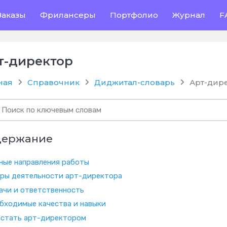
Заказы
Фрилансеры
Портфолио
Журнал
F
т-директор
ная
Справочник
Диджитал-словарь
Арт-дир
держание
ные направления работы
ры деятельности арт-директора
ачи и ответственность
бходимые качества и навыки
 стать арт-директором