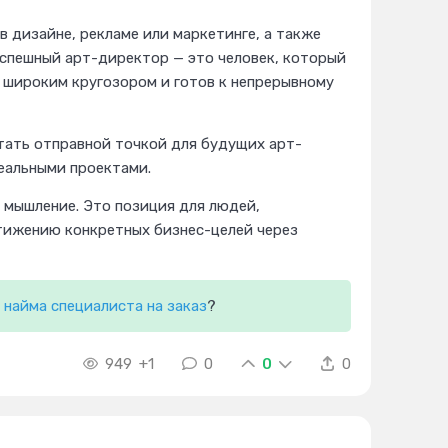
 дизайне, рекламе или маркетинге, а также
 Успешный арт-директор — это человек, который
т широким кругозором и готов к непрерывному
тать отправной точкой для будущих арт-
еальными проектами.
 мышление. Это позиция для людей,
стижению конкретных бизнес-целей через
и
найма специалиста на заказ
?
949
+1
0
0
0