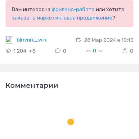
Вам интересна
фриланс-работа
или хотите
заказать маркетинговое продвижение
?
blnvnik_wrk
28 Мар 2024 в 10:13
0
1 204
+8
0
0
Комментарии