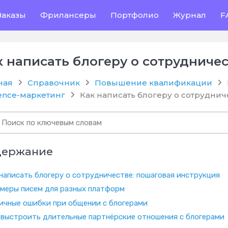
Заказы
Фрилансеры
Портфолио
Журнал
F
к написать блогеру о сотрудниче
ная
Справочник
Повышение квалификации
uence-маркетинг
Как написать блогеру о сотруднич
держание
написать блогеру о сотрудничестве: пошаговая инструкция
меры писем для разных платформ
ичные ошибки при общении с блогерами
 выстроить длительные партнёрские отношения с блогерами