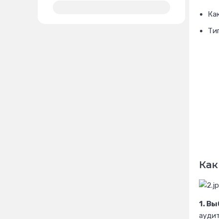
Ка
Ти
Как
1. В
аудит