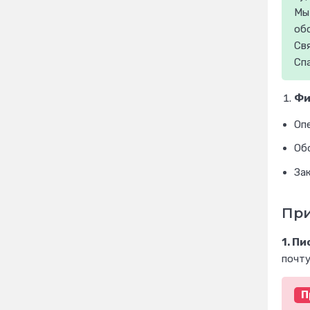
Мы
об
Св
Спа
Фи
Оп
Об
За
При
1. П
почту
П