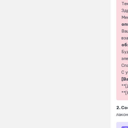
Те
Зд
Ме
оп
Ва
вз
об
Бу
эл
Сп
С 
[В
**[
**[
2. С
лакон