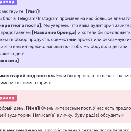
ример
равствуйте,
[Имя]
!
 блог в Telegram/Instagram произвёл на нас большое впечат
нкретного поста]
. Мы уверены, что ваша аудитория заинт
 представляем
[Название бренда]
и хотели бы предложить
лючать обзор продукта, совместный проект или рекламную и
и это вам интересно, напишите, чтобы мы обсудили детали.
рошего дня!
аше имя]
омментарий под постом.
Если блогер редко отвечает на ли
нимание в комментариях.
ример
обрый день,
[Имя]
! Очень интересный пост. У нас есть пред
ей аудитории. Написал(а) в личку, буду рад(а) обсудить!»
ат в мессенджерах.
Для обсуждения деталей после первого