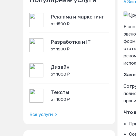
Популярные услуги
5.
Зак
Реклама и маркетинг
от 1500 ₽
В эпо
звено
форма
Разработка и IT
стать
от 1500 ₽
реком
испол
Дизайн
от 1000 ₽
Заче
Сотру
Тексты
повыс
от 1000 ₽
прави
Что 
Все услуги
Пр
Со