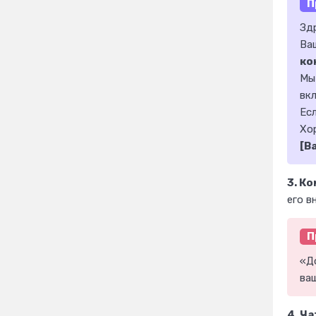
П
Зд
Ваш
ко
Мы
вк
Есл
Хо
[В
3. К
его в
П
«Д
ваш
4. Ч