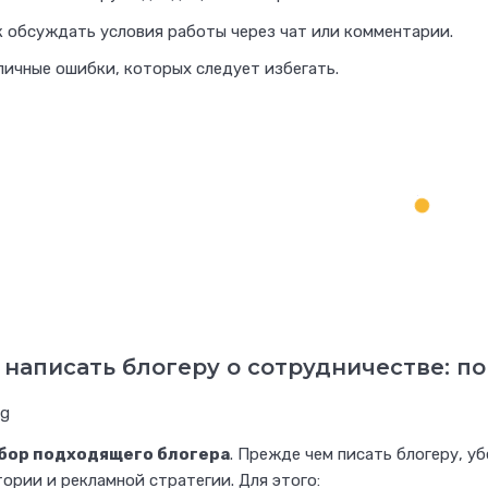
р
к обсуждать условия работы через чат или комментарии.
и
л
пичные ошибки, которых следует избегать.
а
н
с
е
р
о
м
и
з
 написать блогеру о сотрудничестве: п
а
р
а
ыбор подходящего блогера
. Прежде чем писать блогеру, у
б
ории и рекламной стратегии. Для этого: