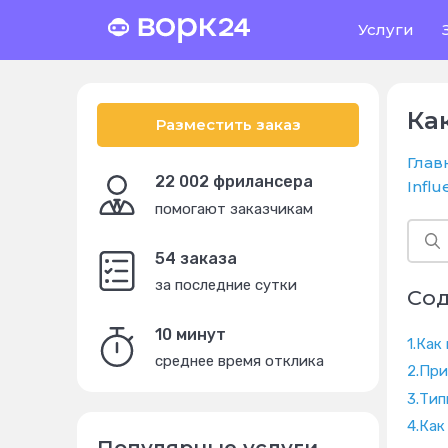
Услуги
Ка
Разместить заказ
Глав
22 002 фрилансера
Infl
помогают заказчикам
54 заказа
за последние сутки
Со
10 минут
1.
Как 
среднее время отклика
2.
При
3.
Тип
4.
Как