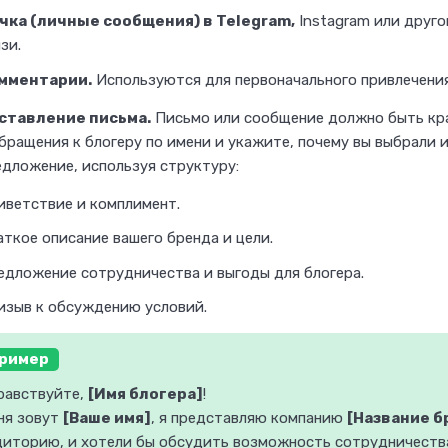
н
чка (личные сообщения) в Telegram,
Instagram или друго
а
зи.
ф
мментарии.
Используются для первоначального привлечения 
р
ставление письма.
Письмо или сообщение должно быть кра
и
бращения к блогеру по имени и укажите, почему вы выбрали и
л
едложение, используя структуру:
а
иветствие и комплимент.
н
с
ткое описание вашего бренда и цели.
-
едложение сотрудничества и выгоды для блогера.
б
изыв к обсуждению условий.
и
р
ример
ж
равствуйте,
[Имя блогера]
!
е
ня зовут
[Ваше имя]
, я представляю компанию
[Название б
?
диторию, и хотели бы обсудить возможность сотрудничеств