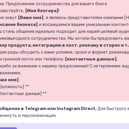
ма: Предложение сотрудничества для вашего блога
т
равствуйте,
[Имя блогера]
!
а
ня зовут
[Ваше имя]
, я являюсь представителем компании [
т
исание бизнеса]
и восхищаемся вашим уникальным контент
ь
ш стиль общения идеально подходит для нашей целевой ауди
у
аимовыгодного сотрудничества. Мы хотели бы предложить в
зор продукта, интеграцию в пост, рекламу в сторис и т. 
д
дем рады обсудить с вами условия, сроки и формат реализац
а
ектронной почте или телефону:
[контактные данные]
.
л
асибо за внимание к нашему предложению! С нетерпением жду
ё
уважением,
н
аше имя]
Должность] **
н
Контактные данные] **
о
?
ообщение в Telegram или Instagram Direct.
Для быстрого 
ичность и персонализация.
Становись экспертом Ворк24!