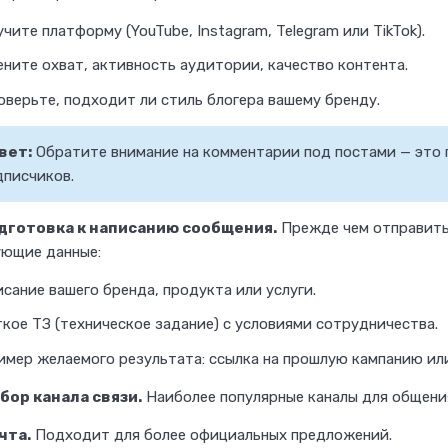
а
чите платформу (YouTube, Instagram, Telegram или TikTok).
т
ените охват, активность аудитории, качество контента.
ы
оверьте, подходит ли стиль блогера вашему бренду.
в
а
вет:
Обратите внимание на комментарии под постами — это 
т
дписчиков.
ь
у
одготовка к написанию сообщения.
Прежде чем отправить 
д
ующие данные:
а
сание вашего бренда, продукта или услуги.
л
кое ТЗ (техническое задание) с условиями сотрудничества.
е
имер желаемого результата: ссылка на прошлую кампанию или
н
н
бор канала связи.
Наиболее популярные каналы для общения
о
чта.
Подходит для более официальных предложений.