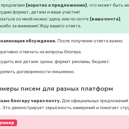
 предлагаем
[коротко о предложении]
, что может быть и
судим формат, детали и ваше участие!
Регистрируйтесь на Ворк24!
язаться со мной можно здесь или по почте
[ваша почта]
.
сибо за внимание! Жду вашего ответа.
нализация обсуждения.
После получения ответа важно:
Х
еративно отвечать на вопросы блогера.
о
судить все детали: сроки, формат рекламы, бюджет.
ч
крепить договоренности письменно.
е
ш
меры писем для разных платформ
ь
р
исьмо блогеру через почту.
Для официальных предложений 
. Это демонстрирует серьёзность намерений и помогает стр
а
б
ример
о