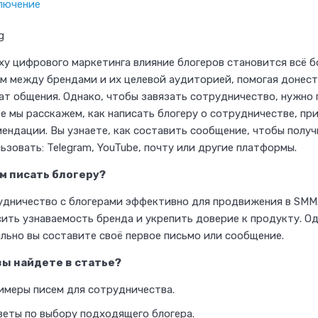
лючение
ху цифрового маркетинга влияние блогеров становится всё 
Х
м между брендами и их целевой аудиторией, помогая донес
о
т общения. Однако, чтобы завязать сотрудничество, нужно 
т
е мы расскажем, как написать блогеру о сотрудничестве, п
ендации. Вы узнаете, как составить сообщение, чтобы получи
и
ьзовать: Telegram, YouTube, почту или другие платформы.
т
е
м писать блогеру?
с
дничество с блогерами эффективно для продвижения в SMM.
т
ить узнаваемость бренда и укрепить доверие к продукту. Од
льно вы составите своё первое письмо или сообщение.
а
т
вы найдете в статье?
ь
имеры писем для сотрудничества.
ф
веты по выбору подходящего блогера.