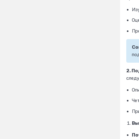
Изу
Оц
Пр
Со
по
2. П
след
Опи
Чет
Пр
Вы
По