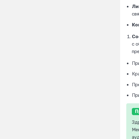
Ли
свя
Ко
Со
с о
пр
Пр
Кра
Пр
Пр
П
Зд
Ме
ау