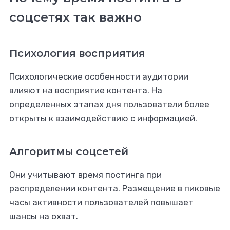
соцсетях так важно
Психология восприятия
Психологические особенности аудитории
яете заказы по
нгу, SMM и веб-
влияют на восприятие контента. На
налитике?
определенных этапах дня пользователи более
открыты к взаимодействию с информацией.
 на фриланс-бирже Ворк24
Алгоритмы соцсетей
Они учитывают время постинга при
распределении контента. Размещение в пиковые
часы активности пользователей повышает
шансы на охват.