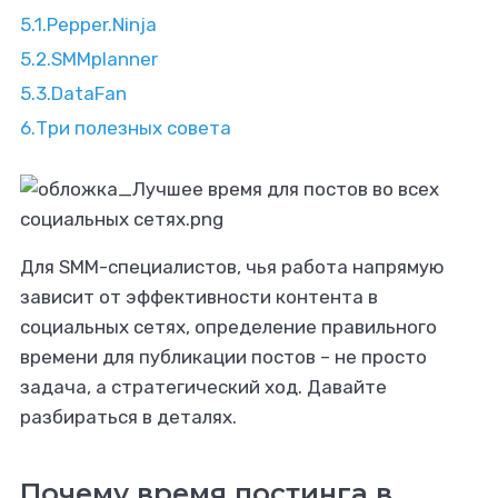
5.1.
Pepper.Ninja
5.2.
SMMplanner
5.3.
DataFan
6.
Три полезных совета
специалиста в
сти контент-
Для SMM-специалистов, чья работа напрямую
ркетинга?
зависит от эффективности контента в
социальных сетях, определение правильного
го на бирже Ворк24
времени для публикации постов – не просто
задача, а стратегический ход. Давайте
разбираться в деталях.
Почему время постинга в