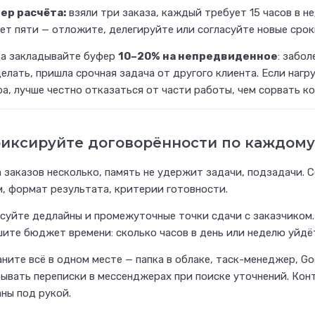
ер расчёта:
взяли три заказа, каждый требует 15 часов в не
ет пяти — отложите, делегируйте или согласуйте новые срок
да закладывайте буфер
10–20% на непредвиденное
: забо
елать, пришла срочная задача от другого клиента. Если наг
а, лучше честно отказаться от части работы, чем сорвать к
иксируйте договорённости по каждому
 заказов несколько, память не удержит задачи, подзадачи. С
, формат результата, критерии готовности.
суйте дедлайны и промежуточные точки сдачи с заказчиком. 
ите бюджет времени: сколько часов в день или неделю уйдёт
ните всё в одном месте — папка в облаке, таск-менеджер, Go
ывать переписки в мессенджерах при поиске уточнений. Кон
ны под рукой.