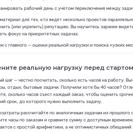
ланировать рабочий день с учётом переключения между зада
материал для тех, кто ведёт несколько проектов параллельно
нить (или укрепить) репутацию. Вы научитесь заранее видет
ть фокус на приоритетных задачах.
м с главного — оценки реальной нагрузки и поиска «узких м
ните реальную нагрузку перед старто
й шаг — честно посчитать, сколько есть часов на работу. Вы
ы, отдых, бытовые задачи. Получили хотя бы 40 часов? Отл
те, сколько часов съест каждый заказ, чтобы оценить срочн
ий срок, до которого нужно выполнить задачу.
затраты рассчитайте по аналогичным задачам из прошлого о
те часы по заказам и сравните сумму с доступным временем
ается с простой арифметики, а не оптимистичных обещаний.