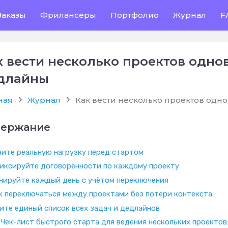
Заказы
Фрилансеры
Портфолио
Журнал
F
к вести несколько проектов одно
длайны
ная
Журнал
Как вести несколько проектов одн
держание
ните реальную нагрузку перед стартом
иксируйте договорённости по каждому проекту
нируйте каждый день с учётом переключения
к переключаться между проектами без потери контекста
ите единый список всех задач и дедлайнов
 Чек-лист быстрого старта для ведения нескольких проектов