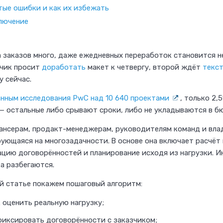
тые ошибки и как их избежать
лючение
 заказов много, даже ежедневных переработок становится н
зчик просит
доработать
макет к четвергу, второй ждёт
текс
у сейчас.
нным исследования PwC над 10 640 проектами
, только 2,
— остальные либо срывают сроки, либо не укладываются в б
нсерам, продакт-менеджерам, руководителям команд и влад
ующаяся на многозадачности.
В основе она включает расчёт
цию договорённостей и планирование исходя из нагрузки. И
за разбегаются.
й статье покажем пошаговый алгоритм:
 оценить реальную нагрузку;
фиксировать договорённости с заказчиком;