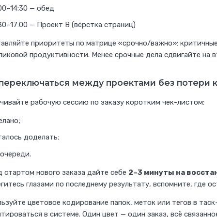
00–14:30 — обед
30–17:00 — Проект В (вёрстка страниц)
авляйте приоритеты по матрице «срочно/важно»: критичные
пиковой продуктивности. Менее срочные дела сдвигайте на 
 переключаться между проектами без потери 
чивайте рабочую сессию по заказу коротким чек-листом:
елано;
талось доделать;
 очереди.
 стартом нового заказа дайте себе
2–3 минуты на восста
гитесь глазами по последнему результату, вспомните, где ос
ьзуйте цветовое кодирование папок, меток или тегов в таск
тироваться в системе. Один цвет — один заказ, всё связанно