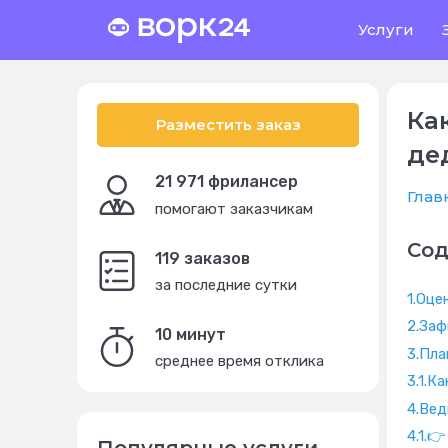
Услуги
Ка
Разместить заказ
де
21 971 фрилансер
Глав
помогают заказчикам
Со
119 заказов
за последние сутки
1.
Оце
2.
Заф
10 минут
3.
Пла
среднее время отклика
3.1.
Ка
4.
Вед
4.1.
👉