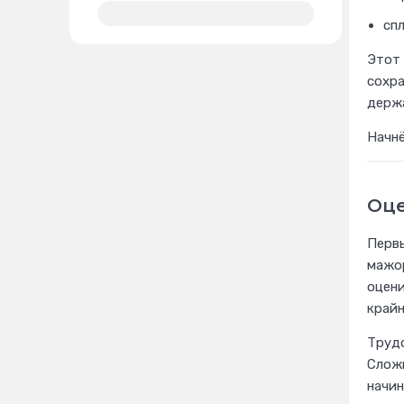
сп
Этот 
сохра
держа
Начнё
Оце
Первы
мажор
оцени
крайн
Трудо
Сложи
начин