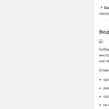
📍
За
«вспо
Вед
Собер
инстр
систе
Отмеч
ср
ва
ср
не