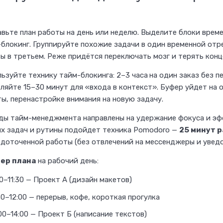
вьте план работы на день или неделю. Выделите блоки врем
блокинг. Группируйте похожие задачи в один временной отре
ы в третьем. Реже придётся переключать мозг и терять кон
ьзуйте технику тайм-блокинга: 2–3 часа
на один заказ без п
ляйте 15–30 минут для «входа в контекст». Буфер уйдет на 
ы, перенастройке внимания на новую задачу.
ы тайм-менеджмента направлены на удержание фокуса и эфф
х задач и рутины подойдет техника Pomodoro —
25 минут р
доточенной работы (без отвлечений на мессенджеры и увед
ер плана
на рабочий день:
0–11:30 — Проект А (дизайн макетов)
30–12:00 — перерыв, кофе, короткая прогулка
00–14:00 — Проект Б (написание текстов)