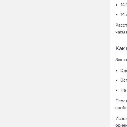
14:
14:
Расст
часы 
Как
Закан
Сд
Ос
На
Перед
пробе
Испол
ориен