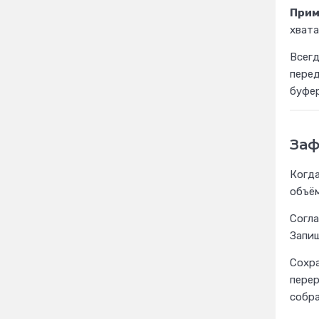
Прим
хвата
Всег
перед
буфер
Заф
Когда
объём
Согла
Запиш
Сохра
перер
собра