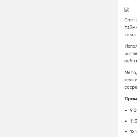
Соста
тайм-
текст
Испол
остав
работ
Метод
мелки
сосре
Прим
9:0
11:
12: