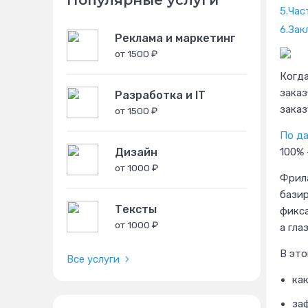
Популярные услуги
5.
Час
6.
Зак
Реклама и маркетинг
от 1500 ₽
Когда
зака
Разработка и IT
заказ
от 1500 ₽
По да
Дизайн
100% 
от 1000 ₽
Фрила
базир
Тексты
фикса
от 1000 ₽
а гла
В это
Все услуги
как
за