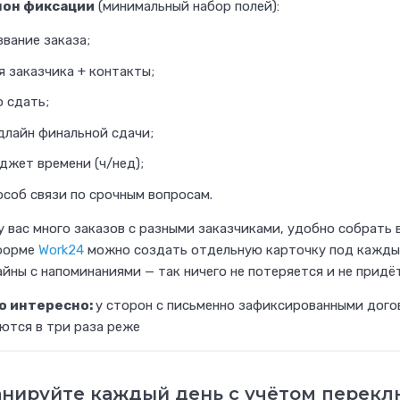
он фиксации
(минимальный набор полей):
вание заказа;
я заказчика + контакты;
 сдать;
длайн финальной сдачи;
джет времени (ч/нед);
особ связи по срочным вопросам.
у вас много заказов с разными заказчиками, удобно собрать 
форме
Work24
можно создать отдельную карточку под каждый
йны с напоминаниями — так ничего не потеряется и не придё
о интересно:
у сторон с письменно зафиксированными дог
ются в три раза реже
нируйте каждый день с учётом перек