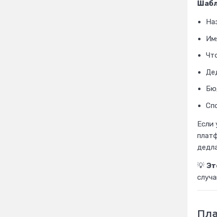
Шабл
Наз
Им
Что
Де
Бю
Сп
Если 
плат
дедла
💡
Эт
случа
Пла