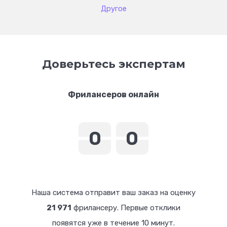
платежи защищены.
Другое
Ваши личные данные полностью защищены,
так как на сервисе используется шифрование
данных по протоколу TLS, что позволяет
защитить информацию от
Доверьтесь экспертам
несанкционированного доступа и сохранить
конфиденциальность.
Фрилансеров онлайн
0
0
0
0
0
0
0
0
Наша система отправит ваш заказ на оценку
21 971
фрилансеру. Первые отклики
появятся уже в течение 10 минут.