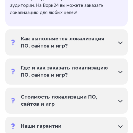
аудитории. На Ворк24 вы можете заказать
локализацию для любых целей!
Как выполняется локализация
ПО, сайтов и игр?
Локализация ПО, сайтов и игр
проводится в
Где и как заказать локализацию
несколько этапов:
ПО, сайтов и игр?
Подготовка к локализации;
Анализ проекта и исследование рынка;
Ищете надежного специалиста для
Подготовка документации;
Стоимость локализации ПО,
профессионального выполнения услуг? Мы готовы
Выбор подходящей платформы для
сайтов и игр
предложить вам качественные услуги и
локализации;
гарантировать своевременную их реализацию. В
Перевод;
этом тексте мы расскажем о наших исполнителях,
Стоимость данной услуги зависит от вашего
Локализация.
стоимости услуг, гарантиях и преимуществах.
Наши гарантии
запроса и требований. Чтобы узнать цены, вы