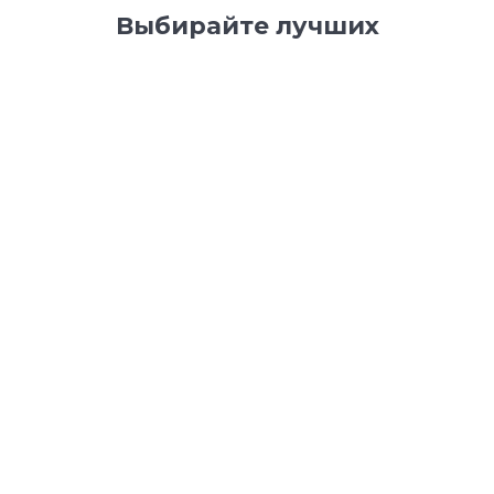
Выбирайте лучших
Natvorila
1
6 225
14
m-design