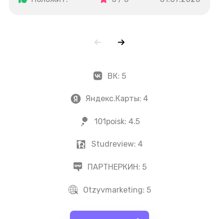
акциях, пару раз давали приоритет в выдаче.
ВК:
5
Яндекс.Карты:
4
101poisk:
4.5
Studreview:
4
ПАРТНЕРКИН:
5
Otzyvmarketing:
5