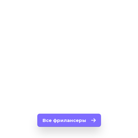
4
3 249
5
user7226
12
907
12
Все фрилансеры