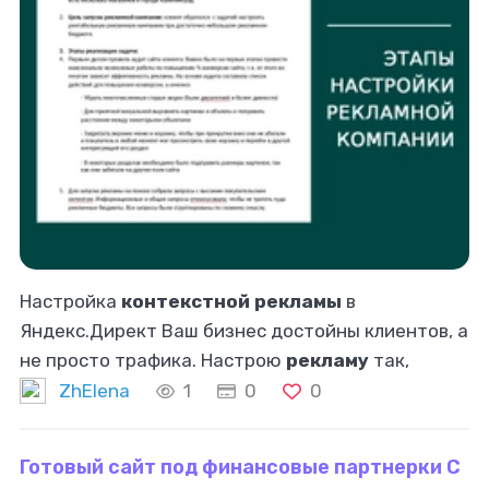
Настройка
контекстной рекламы
в
Яндекс.Директ Ваш бизнес достойны клиентов, а
не просто трафика. Настрою
рекламу
так,
чтобы она приводила именно вашу целевую
ZhElena
1
0
0
аудиторию и помогала закрывать их
потребности
Готовый сайт под финансовые партнерки C