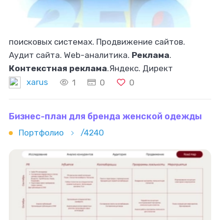
поисковых системах. Продвижение сайтов.
Аудит сайта. Web-аналитика.
Реклама
.
Контекстная реклама
.Яндекс. Директ
Акция.Google
Реклама
.
Реклама
ВКонтакте.
xarus
1
0
0
Создание Интернет-магазин.Сайт для бизнеса.
Landing page
Бизнес-план для бренда женской одежды
Портфолио
/4240