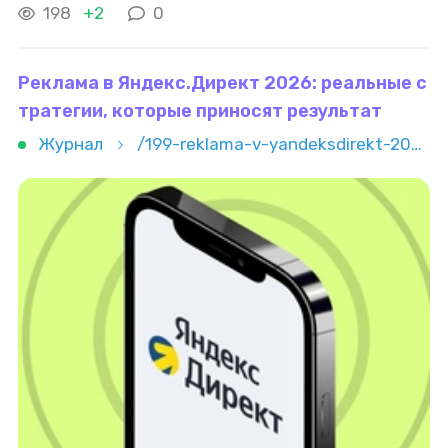
Определение Pay Per Click (PPC) — это модель
198
+2
0
интернет-
рекламы
, где рекламодатель
Реклама в Яндекс.Директ 2026: реальные с
тратегии, которые приносят результат
Журнал
/199-reklama-v-yandeksdirekt-2026-realnye-strategii-kotorye-prinosyat-rezultat