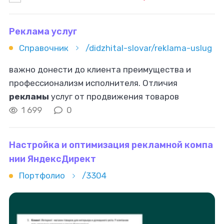
регистрация доменного имени, разработка
структуры
Реклама услуг
Справочник
/didzhital-slovar/reklama-uslug
важно донести до клиента преимущества и
профессионализм исполнителя. Отличия
рекламы
услуг от продвижения товаров
Реклама
услуг имеет свои особенности,
1 699
0
связанные с нематериальной природой
продукта. В
Настройка и оптимизация рекламной компа
нии ЯндексДирект
Портфолио
/3304