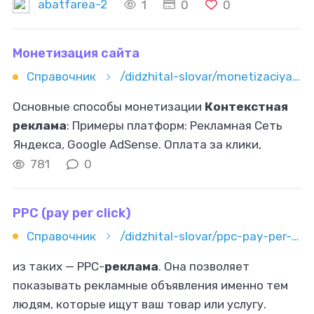
лицензионный движок DataLife Engine 14 и
abatfarea-2
1
0
0
дополнен модулями — каталог офферов
Монетизация сайта
Справочник
/didzhital-slovar/monetizaciya-sayta
Основные способы монетизации
Контекстная
реклама
: Примеры платформ: Рекламная Сеть
Яндекса, Google AdSense. Оплата за клики,
зависящая от ниши и тематики контента.
781
0
Баннерная
реклама
: Размещение статических
PPC (pay per click)
Справочник
/didzhital-slovar/ppc-pay-per-click
из таких — PPC-
реклама
. Она позволяет
показывать рекламные объявления именно тем
людям, которые ищут ваш товар или услугу.