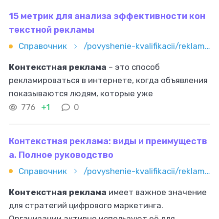
15 метрик для анализа эффективности кон
текстной рекламы
Справочник
/povyshenie-kvalifikacii/reklama-i-marketing/kontekstnaya-reklama/15-metrik-dlya-analiza-effektivnosti-kontekstnoy-reklamy
Контекстная реклама
– это способ
рекламироваться в интернете, когда объявления
показываются людям, которые уже
интересуются чем-то похожим на то, что вы
776
+1
0
предлагаете. Но просто запустить ее – это
только
Контекстная реклама: виды и преимуществ
а. Полное руководство
Справочник
/povyshenie-kvalifikacii/reklama-i-marketing/kontekstnaya-reklama/kontekstnaya-reklama-vidy-i-preimushchestva-polnoe-rukovodstvo
Контекстная реклама
имеет важное значение
для стратегий цифрового маркетинга.
Организации активно используют её для