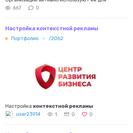
привлечения целевых клиентов и увеличения
667
0
объёмов продаж. Этот вид
рекламы
позволяет
Настройка контекстной рекламы
Портфолио
/2062
Настройка
контекстной рекламы
user23914
1
0
0