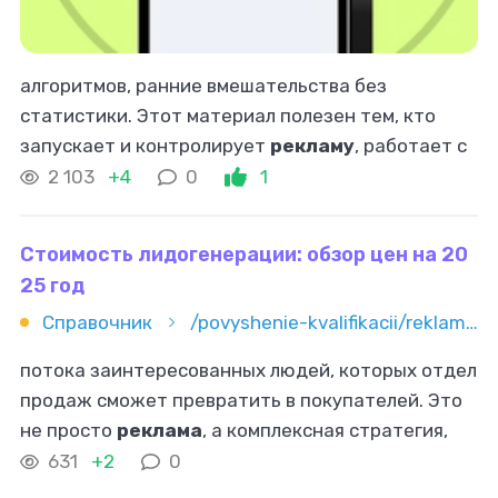
алгоритмов, ранние вмешательства без
статистики. Этот материал полезен тем, кто
запускает и контролирует
рекламу
, работает с
подрядчиком или настраивает всё сам. Если
2 103
+4
0
1
нужен понятный план, чёткие KPI и управляемый
Стоимость лидогенерации: обзор цен на 20
25 год
Справочник
/povyshenie-kvalifikacii/reklama-i-marketing/stoimost-lidogeneracii-obzor-cen-na-2025-god
потока заинтересованных людей, которых отдел
продаж сможет превратить в покупателей. Это
не просто
реклама
, а комплексная стратегия,
включающая создание привлекательных
631
+2
0
предложений, настройку рекламных кампаний