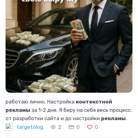
работаю лично. Настройка
контекстной
рекламы
за 1-2 дня. Я беру на себя весь процесс:
от разработки сайта и до настройки
рекламы
.
🔥Предлагаю готовое решение: сайт +
targetolog
2
0
0
Контекстная реклама
+ CRM-система. Что вы