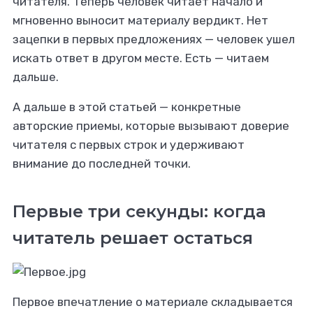
читателя. Теперь человек читает начало и
мгновенно выносит материалу вердикт. Нет
зацепки в первых предложениях — человек ушел
профи, который
искать ответ в другом месте. Есть — читаем
актирует уже
дальше.
овый текст?
А дальше в этой статьей — конкретные
авторские приемы, которые вызывают доверие
е его на Ворк24
читателя с первых строк и удерживают
внимание до последней точки.
Первые три секунды: когда
читатель решает остаться
Первое впечатление о материале складывается