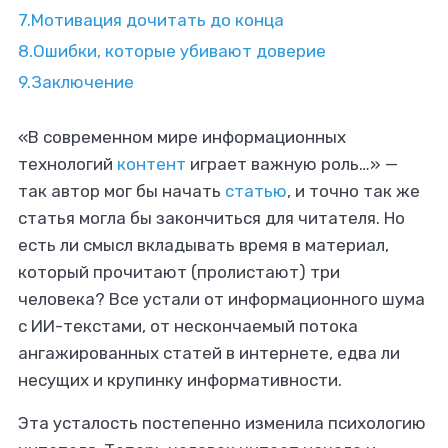
7.
Мотивация дочитать до конца
8.
Ошибки, которые убивают доверие
9.
Заключение
«В современном мире информационных
ботать удалённо?
технологий
контент
играет важную роль…» —
так автор мог бы начать
статью
, и точно так же
статья могла бы закончиться для читателя. Но
 на фриланс-бирже Ворк24
есть ли смысл вкладывать время в материал,
который прочитают (пролистают) три
человека? Все устали от информационного шума
с ИИ-текстами, от нескончаемый потока
ангажированных статей в интернете, едва ли
несущих и крупинку информативности.
Эта усталость постепенно изменила психологию