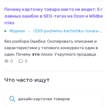
маркетинга
Почему карточку товара никто не видит: 5 г
лавных ошибок в SEO-тегах на Ozon и Wildbe
rries
Журнал
/233-pochemu-kartochku-tovara-nikto-ne-vidit-5-glavnyh-oshibok-v-seo-tegah-na-ozon-i-wildberries
без разбора Ошибка: Скопировать описание и
характеристики у топового конкурента один в
один. Почему
это
плохо: У крупного продавца
карточка уже имеет историю продаж, отзывы и
0
0
высокий рейтинг. Алгоритм продвигает
Что часто ищут
дизайн карточек товаров