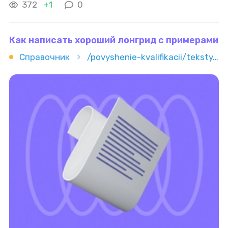
можно заниматься даже из дома и брать заказы
372
+1
0
по мере свободного времени. Разберёмся
Как написать хороший лонгрид с примерами
Справочник
/povyshenie-kvalifikacii/teksty/kopirajting/kak-napisat-horoshiy-longrid-s-primerami