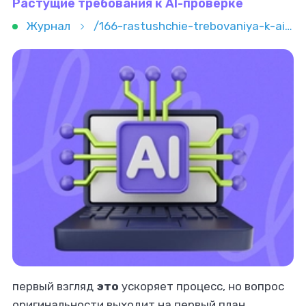
Растущие требования к AI-проверке
Журнал
/166-rastushchie-trebovaniya-k-ai-proverke
первый взгляд
это
ускоряет процесс, но вопрос
оригинальности выходит на первый план.