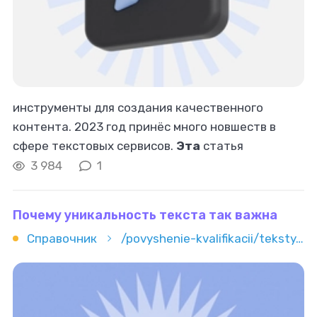
инструменты для создания качественного
контента. 2023 год принёс много новшеств в
сфере текстовых сервисов.
Эта
статья
рассказывает о самых удобных инструментах,
3 984
1
которые помогут копирайтерам оставаться на
пике профессионализма
Почему уникальность текста так важна
Справочник
/povyshenie-kvalifikacii/teksty/kopirajting/pochemu-unikalnost-teksta-tak-vajna