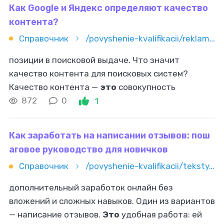
Как Google и Яндекс определяют качество
контента?
Справочник
/povyshenie-kvalifikacii/reklama-i-marketing/seo/kak-google-i-yandeks-opredelyayut-kachestvo-kontenta
позиции в поисковой выдаче. Что значит
качество контента для поисковых систем?
Качество контента —
это
совокупность
характеристик, которые делают текст
872
0
1
полезным, информативным и релевантным
запросу пользователя
Как заработать на написании отзывов: пош
аговое руководство для новичков
Справочник
/povyshenie-kvalifikacii/teksty/otzyvy/kak-zarabotat-na-napisanii-otzyvov-poshagovoe-rukovodstvo-dlya-n
дополнительный заработок онлайн без
вложений и сложных навыков. Один из вариантов
— написание отзывов.
Это
удобная работа: ей