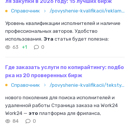
ля закупки в 2026 году: 15 лучших бирж
Справочник
/povyshenie-kvalifikacii/reklama-i-marketing/gde-sdelat-kommercheskoe-predlojenie-dlya-zakupki-v-2026-godu-15
Уровень квалификации исполнителей и наличие
профессиональных авторов. Удобство
использования.
Эта
статья будет полезна:
предпринимателям; владельцам малого и
63
+1
0
среднего бизнеса; фрилансерам. Топ-15
Где заказать услуги по копирайтингу: подбо
рка из 20 проверенных бирж
Справочник
/povyshenie-kvalifikacii/teksty/kopirajting/gde-zakazat-uslugi-po-kopirajtingu
нового поколения для поиска исполнителей и
удаленной работы Страница заказа на Work24
Work24 —
это
платформа для фриланса,
объединяющая специалистов сферы
84
0
копирайтинга, дизайна, программирования и