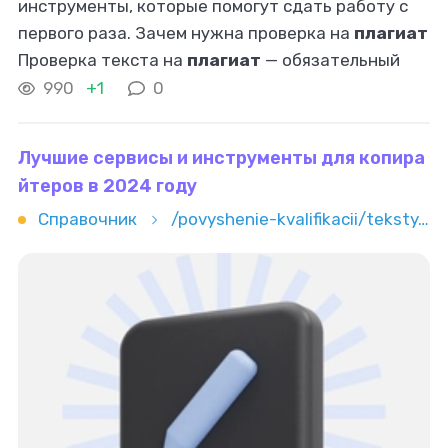
инструменты, которые помогут сдать работу с
первого раза. Зачем нужна проверка на
плагиат
Проверка текста на
плагиат
— обязательный
этап перед сдачей любой учебной работы.
990
+1
0
Современные преподаватели используют
Лучшие сервисы и инструменты для копира
йтеров в 2024 году
Справочник
/povyshenie-kvalifikacii/teksty/kopirajting/luchshie-servisy-i-instrumenty-dlya-kopirayterov-v-2024-godu