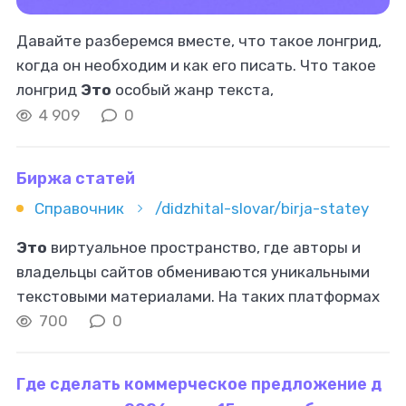
Давайте разберемся вместе, что такое лонгрид,
когда он необходим и как его писать. Что такое
лонгрид
Это
особый жанр текста,
выделяющийся на фоне обычных статей и
4 909
0
новостных заметок глубоким исследованием
Биржа статей
Справочник
/didzhital-slovar/birja-statey
Это
виртуальное пространство, где авторы и
владельцы сайтов обмениваются уникальными
текстовыми материалами. На таких платформах
предоставляется возможность покупки и
700
0
продажи статей, а также услуг по их
Где сделать коммерческое предложение д