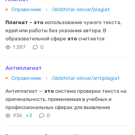
Справочник
/didzhital-slovar/plagiat
Плагиат – это
использование чужого текста,
идей или работы без указания автора. В
образовательной сфере
это
считается
серьезным нарушением, так как создает
1 287
0
иллюзию, что автор работы самостоятельно
выполнил
Антиплагиат
Справочник
/didzhital-slovar/antiplagiat
Антиплагиат —
это
система проверки текста на
оригинальность, применяемая в учебных и
профессиональных сферах для выявления
заимствований. Она помогает обеспечить
936
+3
0
честность в образовательной и научной
деятельности