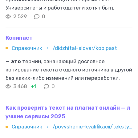
Университеты и работодатели хотят быть
уверены в достоверности работы. Речь идёт не
2 529
0
только о
плагиате
в классическом
Копипаст
Справочник
/didzhital-slovar/kopipast
—
это
термин, означающий дословное
копирование текста с одного источника в другой
без каких-либо изменений или переработки.
Этот метод широко используется в интернете,
3 468
+1
0
однако, в профессиональной среде
Как проверить текст на плагиат онлайн — л
учшие сервисы 2025
Справочник
/povyshenie-kvalifikacii/teksty/redaktura/kak-proverit-tekst-na-plagiat-onlayn-luchshie-servisy-2025