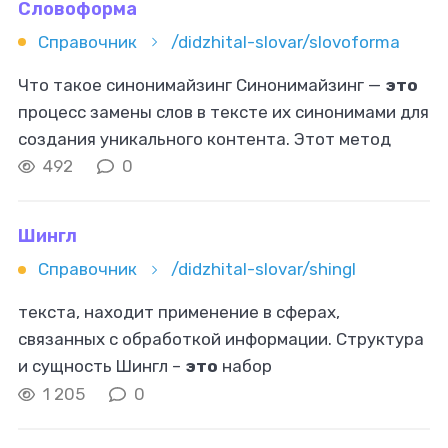
Словоформа
Справочник
/didzhital-slovar/slovoforma
Что такое синонимайзинг Синонимайзинг —
это
процесс замены слов в тексте их синонимами для
создания уникального контента. Этот метод
используется для улучшения текстов, избегая
492
0
прямого копирования, и часто
Шингл
Справочник
/didzhital-slovar/shingl
текста, находит применение в сферах,
связанных с обработкой информации. Структура
и сущность Шингл –
это
набор
последовательных слов или токенов в тексте.
1 205
0
Эти наборы формируются с определенным
шагом, и их