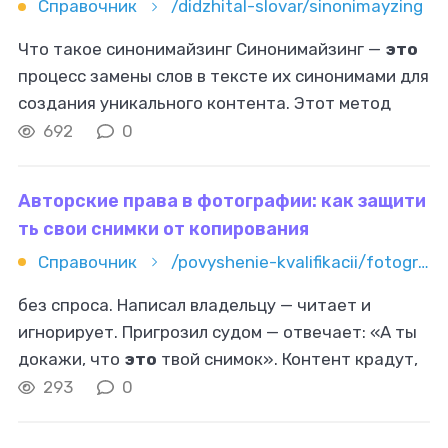
Справочник
/didzhital-slovar/sinonimayzing
Что такое синонимайзинг Синонимайзинг —
это
процесс замены слов в тексте их синонимами для
создания уникального контента. Этот метод
используется для улучшения текстов, избегая
692
0
прямого копирования, и часто
Авторские права в фотографии: как защити
ть свои снимки от копирования
Справочник
/povyshenie-kvalifikacii/fotografiya/avtorskie-prava-v-fotografii-kak-zashchitit-svoi-snimki-ot-kopir
без спроса. Написал владельцу — читает и
игнорирует. Пригрозил судом — отвечает: «А ты
докажи, что
это
твой снимок». Контент крадут,
используют в коммерческих целях,
293
0
зарабатывают на нем деньги, а ты остаешься